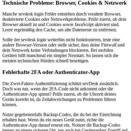
Technische Probleme: Browser, Cookies & Netzwerk
Manche sevdesk login Fehler entstehen durch veraltete Browser,
deaktivierte Cookies oder Netzwerkprobleme. Prüfe zuerst, ob dein
Browser aktuell ist und Cookies sowie JavaScript aktiviert sind.
Leere regelmäßig den Cache, um alte Datenreste zu entfernen.
Sollte der sevdesk login weiterhin nicht funktionieren, teste eine
andere Browser-Version oder stelle sicher, dass deine Firewall und
dein Netzwerk keine Verbindungen blockieren. Bei mobilen
Geräten hilft manchmal ein simpler Neustart. So lassen sich die
meisten technischen Hürden schnell beseitigen.
Fehlerhafte 2FA oder Authenticator-App
Die Zwei-Faktor-Authentifizierung schützt sevDesk zusätzlich.
Doch was tun, wenn der 2FA-Code nicht ankommt oder die
Authenticator-App spinnt? Prüfe zuerst, ob die Uhrzeit deines
Geräts korrekt ist, da Zeitabweichungen zu Problemen führen
können.
Nutze gegebenenfalls Backup-Codes, die du bei der Einrichtung
erhalten hast. Wenn du ein neues Gerät nutzt, richte die
Authenticator-App darauf erneut ein. Notiere dir Backup-Codes
immer an einem sicheren Ort, um auch bei Geräteverlust Zugriff auf