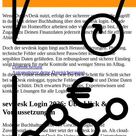
Wenn Du sevDesk nutzt, erfolgt der sicherere und schnelle Zugriff
in das Herz deiner Buchhaltung über den sevdesk login. Gerade
wenn Du im Homeoffice arbeitest oder viel unterwegs bist, ist der
Zugang zu Deinen Finanzdaten jederzeit entscheidend für effiziente
Abläufe.
Doch der sevdesk login birgt auch Herausforderungen. Phishing,
technische Fehler oder unsichere Passwörter können Deine
sensiblen Daten gefährden. Ein reibungsloser und sicherer Einstieg
sorgt hingegen für mehr Kontrolle und weniger Stress im Alltag.
Datensicherung
Automatisiere deine Dateisicherungen
In diesem Guide erfährst Du, wie Du Dich Schritt für Schritt sicher
bei sevDesk einloggst, typische Fehler vermeidest und Deine Daten
optimal schützt. Dich erwarten Praxistipps, Expertenwissen und
konkrete Lösungen für alle Login-Fragen.
sevDesk Login 2026: Überblick &
Voraussetzungen
Moderne Buchhaltung lebt von Geschwindigkeit und
Zuverlässigkeit – genau hier setzt der sevdesk login an. Als cloud-
basierte Lösung ist sevDesk für kleine und mittlere Unternehmen,