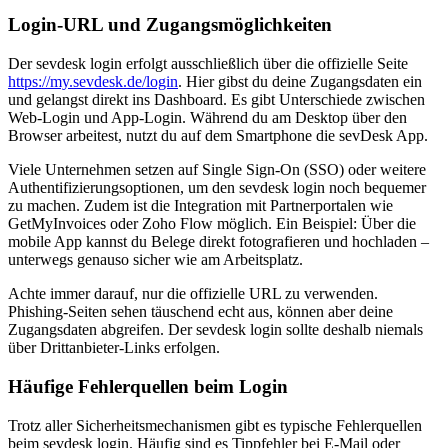
Login-URL und Zugangsmöglichkeiten
Der sevdesk login erfolgt ausschließlich über die offizielle Seite
https://my.sevdesk.de/login
. Hier gibst du deine Zugangsdaten ein
und gelangst direkt ins Dashboard. Es gibt Unterschiede zwischen
Web-Login und App-Login. Während du am Desktop über den
Browser arbeitest, nutzt du auf dem Smartphone die sevDesk App.
Viele Unternehmen setzen auf Single Sign-On (SSO) oder weitere
Authentifizierungsoptionen, um den sevdesk login noch bequemer
zu machen. Zudem ist die Integration mit Partnerportalen wie
GetMyInvoices oder Zoho Flow möglich. Ein Beispiel: Über die
mobile App kannst du Belege direkt fotografieren und hochladen –
unterwegs genauso sicher wie am Arbeitsplatz.
Achte immer darauf, nur die offizielle URL zu verwenden.
Phishing-Seiten sehen täuschend echt aus, können aber deine
Zugangsdaten abgreifen. Der sevdesk login sollte deshalb niemals
über Drittanbieter-Links erfolgen.
Häufige Fehlerquellen beim Login
Trotz aller Sicherheitsmechanismen gibt es typische Fehlerquellen
beim sevdesk login. Häufig sind es Tippfehler bei E-Mail oder