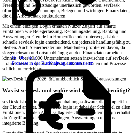
Freelancer und Selbstständige unerlässlich geworden. sevDesk
öffnet die Tür zu Rechnungen, Belegen und wichtigen Finanzdaten,
die den Arbeitsalltag strukturieren.
Mit einem einzigen Login erhalten Nutzer Zugriff auf smarte
Funktionen wie Belegerfassung, Rechnungsstellung, Banking und
Auswertungen. Gerade im Homeoffice oder unterwegs ist der
schnelle sevdesk login entscheidend, um jederzeit handlungsfähig zu
bleiben. Auch Steuerberater und Mandanten profitieren davon, da
sie gemeinsam und ortsunabhängig an den Finanzdaten arbeiten
Buchhaltung
können. Über 20.000 Unternehmen setzen inzwischen auf sevDesk
Prozesse in der Buchhaltung automatisieren
– ohne diesen Login wären geschäftskritische Daten und Prozesse
schlicht unerreichbar.
Was ist sevDesk und wofür wird der Login benötigt?
sevDesk ist eine innovative Buchhaltungssoftware, die komplett in
der Cloud arbeitet. Der sevdesk login ist dabei der Schlüssel zu allen
Funktionen, die den Arbeitsalltag erleichtern. Mit dem Login erhältst
du Zugriff auf Belege, Rechnungen, Auswertungen und das
integrierte Banking.