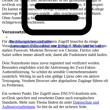
Gerade für Teams und Steuerberater ist der gemeinsame login in
sevDesk wichtig, um effizient zusammenzuarbeiten. Ein Beispiel:
Du kannst im Homeoffice Belege erfassen, während dein Kollege
unterwegs Rechnungen erstellt – alles synchronisiert in Echtzeit.
Ohne Anmeldung bleiben diese Daten und Workflows
richtigerweise verschlossen.
Voraussetzungen für den sicheren Login
Für den reibungslosen und sicheren Zugriff brauchst du einige
Rechnungen herunterladen
Voraussetzungen. Dazu zählen eine gültige E-Mail-Adresse und ein
Automatischer Download von Portalen, Shops und Websites
starkes Passwort. Moderne Browser wie Chrome, Firefox oder
Safari sollten immer aktuell sein, damit alle Funktionen stabil laufen.
Dein Nutzerkonto muss zuvor registriert und verifiziert werden.
Besonders empfohlen wird die Aktivierung der Zwei-Faktor-
Authentifizierung. So schützt du sensible Unternehmensdaten
zusätzlich. Wichtig ist auch eine gültige Lizenz oder ein aktiver
Testzugang. Veraltete Browser oder abgelaufene Zugänge führen oft
zu Problemen.
Ein weiterer Punkt: Der Zugriff muss DSGVO-konform sein.
sevDesk speichert und verarbeitet Daten nach europäischen
Standards. Mehr zum Thema findest du unter
Datenschutz und
Auftragsverarbeitung
. So bist du auf der sicheren Seite.