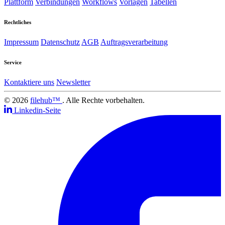
Plattform
Verbindungen
Workflows
Vorlagen
Tabellen
Rechtliches
Impressum
Datenschutz
AGB
Auftragsverarbeitung
Service
Kontaktiere uns
Newsletter
© 2026
filehub™
. Alle Rechte vorbehalten.
Linkedin-Seite