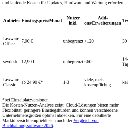
und laufende Kosten für Updates, Hardware und Wartung erfordern.
Nutzer
Add-
Anbieter
Einstiegspreis/Monat
Te
inkl.
ons/Erweiterungen
Lexware
7,90 €
unbegrenzt
>120
30
Office
14
sevdesk
12,90 €
unbegrenzt
<60
Ta
Lexware
viele, meist
ab 24,90 €*
1-3
kei
Classic
kostenpflichtig
*bei Einzelplatzversionen.
Die Kosten-Nutzen-Analyse zeigt: Cloud-Lösungen bieten mehr
Flexibilität, geringere Einstiegshürden und können verschiedene
Unternehmensgrößen optimal abdecken. Für eine detaillierte
Marktübersicht empfiehlt sich auch der
Vergleich von
Buchhaltungssoftware 2026
.