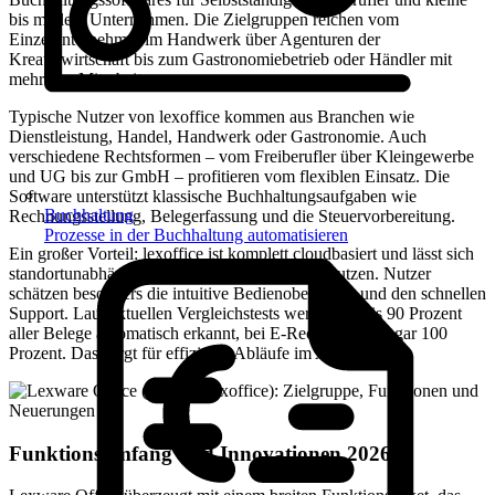
bis mittlere Unternehmen. Die Zielgruppen reichen vom
Einzelunternehmer im Handwerk über Agenturen der
Kreativwirtschaft bis zum Gastronomiebetrieb oder Händler mit
mehreren Mitarbeitern.
Typische Nutzer von lexoffice kommen aus Branchen wie
Dienstleistung, Handel, Handwerk oder Gastronomie. Auch
verschiedene Rechtsformen – vom Freiberufler über Kleingewerbe
und UG bis zur GmbH – profitieren vom flexiblen Einsatz. Die
Software unterstützt klassische Buchhaltungsaufgaben wie
Buchhaltung
Rechnungsstellung, Belegerfassung und die Steuervorbereitung.
Prozesse in der Buchhaltung automatisieren
Ein großer Vorteil: lexoffice ist komplett cloudbasiert und lässt sich
standortunabhängig im Browser und per App nutzen. Nutzer
schätzen besonders die intuitive Bedienoberfläche und den schnellen
Support. Laut aktuellen Vergleichstests werden 80 bis 90 Prozent
aller Belege automatisch erkannt, bei E-Rechnungen sogar 100
Prozent. Das sorgt für effiziente Abläufe im Alltag.
Funktionsumfang und Innovationen 2026