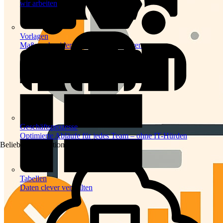
wir arbeiten
Vorlagen
Maßgeschneiderte Vorlagen inspirieren
Geschäftsprozesse
Optimierte Abläufe für jedes Team – ohne IT-Hürden
Beliebte Automationen
Tabellen
Daten clever verwalten