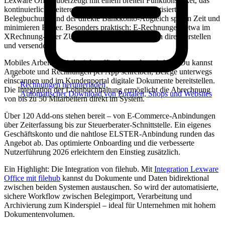
Lexware Office überzeugt mit einem breiten Funktionspaket, das
kontinuierlich weiterentwickelt wird. Die automatisierte
Belegbuchung und der direkte Bankkonto-Abgleich sparen Zeit und
minimieren Fehler. Besonders praktisch: E-Rechnungen, etwa im
XRechnung- oder ZUGFeRD-Format, lassen sich direkt erstellen
und versenden.
Mobiles Arbeiten wird mit lexoffice besonders einfach. Du kannst
Angebote und Rechnungen per App schreiben, Belege unterwegs
einscannen und im Kundenportal digitale Dokumente bereitstellen.
Rechnungen herunterladen
Die Integration der Lohnbuchhaltung ermöglicht die Abrechnung
Automatischer Download von Portalen, Shops und Websites
von bis zu 50 Mitarbeitern direkt im System.
Über 120 Add-ons stehen bereit – von E-Commerce-Anbindungen
über Zeiterfassung bis zur Steuerberater-Schnittstelle. Ein eigenes
Geschäftskonto und die nahtlose ELSTER-Anbindung runden das
Angebot ab. Das optimierte Onboarding und die verbesserte
Nutzerführung 2026 erleichtern den Einstieg zusätzlich.
Ein Highlight: Die Integration von filehub. Mit
Integration Lexware
Office mit filehub
kannst du Dokumente und Daten bidirektional
zwischen beiden Systemen austauschen. So wird der automatisierte,
sichere Workflow zwischen Belegimport, Verarbeitung und
Archivierung zum Kinderspiel – ideal für Unternehmen mit hohem
Dokumentenvolumen.