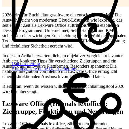
2026 wird für Buchhaltungssoftware ein entscheidendes Jahr. Die
Auswahl reicht von modernen Cloud-Lösungen wie lexoffice, das
seit einiger Zeit als Lexware Office auftritt, bis hin zu etablierten
Desktop-Programmen. Unternehmer, Selbstständige und KMU
stehen vor einer wichtigen Entscheidung bei der Wahl des optimalen
Tools, das ihren Anforderungen in Sachen Effizienz, Preis-Leistung
und rechtlicher Sicherheit gerecht wird.
In diesem Artikel erwarten dich ein objektiver Vergleich relevanter
Anbieter, konkrete Tipps für verschiedene Zielgruppen und ein
Datensicherung
Ausblick auf innovative Plattformen. Besonders spannend: Die
Automatisiere deine Dateisicherungen
nahtlose Integration von filehub mit Lexware Office ermöglicht
einen bidirektionalen Austausch von Dateien und Daten.
Bleib dran, wenn du wissen willst, welches Buchhaltungstool 2026
wirklich überzeugt.
Lexware Office (ehemals lexoffice):
Zielgruppe, Funktionen und Neuerungen
Lexware Office, vormals lexoffice, zählt zu den führenden
Buchhaltungssoftwares für Selbstständige, Freiberufler und kleine