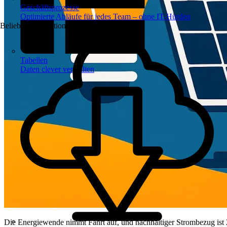
Geschäftsprozesse
Optimierte Abläufe für jedes Team – ohne IT-Hürden
Beliebte Automationen
Tabellen
Daten clever verwalten
Die Energiewende nimmt Fahrt auf, und nachhaltiger Strombezug ist