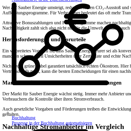
Wer auf Sauber Energie umsteigt, reduziert seinen CO₂-Ausstoß und sc
Aufforstungsprogramme. Für Verbraucher bedeutet das oft mehr Trans
Attraktive Bonuszahlungen und Förderprogramme machen nachhaltige Ta
Nachhaltigkeit zahlt sich also nicht nur für die Umwelt, sondern auch
Herausforderungen und Vorurteile
Ein verbreitetes Vorurteil ist, dass Sauber Energie teurer sei als kon
manchen schwer, weil Unsicherheiten über Zertifikate und echte Nach
Nicht jedes grüne Label garantiert tatsächlich echten Ökostrom. Hier 
Vertragsdetails prüft, kann die besten Entscheidungen für einen nachh
Marktübersicht 2025: Trends und Entwicklungen
Der Markt für Sauber Energie wächst stetig. Immer mehr Anbieter un
Verbrauchern die Kontrolle über ihren Stromverbrauch.
Auch gesetzliche Vorgaben und Förderungen treiben die Entwicklung v
gestalten.
Buchhaltung
Prozesse in der Buchhaltung automatisieren
Nachhaltige Stromanbieter im Vergleich