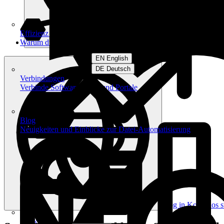
Effizienz am Arbeitsplatz
Warum du filehub nutzen solltest
EN English
DE Deutsch
Verbindungen
Verbinde Software, Apps und Portale
Blog
Neuigkeiten und Einblicke zur Datei-Automatisierung
Log in
Kostenlos s
Workflows