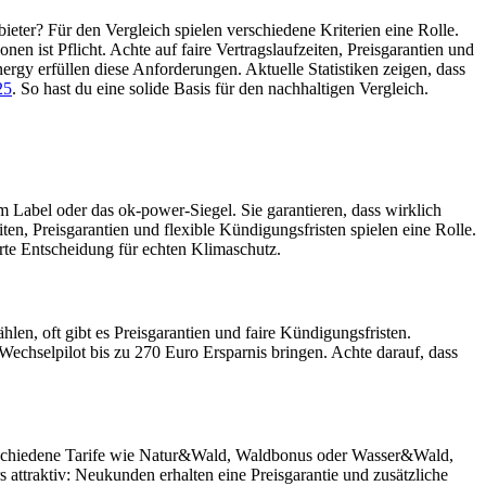
ter? Für den Vergleich spielen verschiedene Kriterien eine Rolle.
n ist Pflicht. Achte auf faire Vertragslaufzeiten, Preisgarantien und
gy erfüllen diese Anforderungen. Aktuelle Statistiken zeigen, dass
25
. So hast du eine solide Basis für den nachhaltigen Vergleich.
m Label oder das ok-power-Siegel. Sie garantieren, dass wirklich
en, Preisgarantien und flexible Kündigungsfristen spielen eine Rolle.
erte Entscheidung für echten Klimaschutz.
en, oft gibt es Preisgarantien und faire Kündigungsfristen.
echselpilot bis zu 270 Euro Ersparnis bringen. Achte darauf, dass
verschiedene Tarife wie Natur&Wald, Waldbonus oder Wasser&Wald,
 attraktiv: Neukunden erhalten eine Preisgarantie und zusätzliche