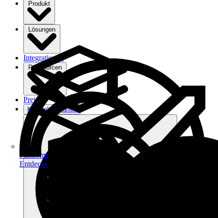
Produkt
Lösungen
Integrationen
Ressourcen
Preise
Kostenlos starten
Plattform
Entdecke dein Potenzial auf filehub