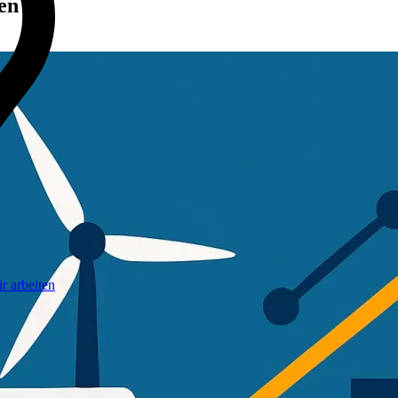
en
r arbeiten