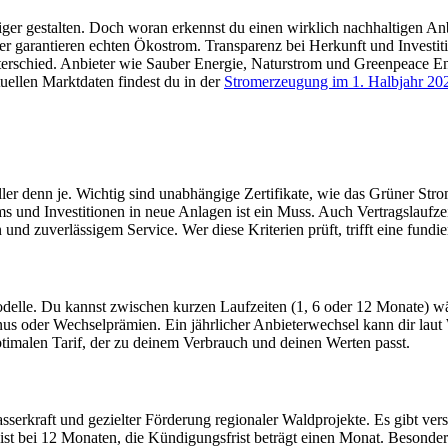
 gestalten. Doch woran erkennst du einen wirklich nachhaltigen Anbie
garantieren echten Ökostrom. Transparenz bei Herkunft und Investitione
rschied. Anbieter wie Sauber Energie, Naturstrom und Greenpeace Ener
tuellen Marktdaten findest du in der
Stromerzeugung im 1. Halbjahr 20
er denn je. Wichtig sind unabhängige Zertifikate, wie das Grüner Stro
s und Investitionen in neue Anlagen ist ein Muss. Auch Vertragslaufzeit
nd zuverlässigem Service. Wer diese Kriterien prüft, trifft eine fundi
delle. Du kannst zwischen kurzen Laufzeiten (1, 6 oder 12 Monate) wähl
s oder Wechselprämien. Ein jährlicher Anbieterwechsel kann dir laut W
 optimalen Tarif, der zu deinem Verbrauch und deinen Werten passt.
serkraft und gezielter Förderung regionaler Waldprojekte. Es gibt 
eist bei 12 Monaten, die Kündigungsfrist beträgt einen Monat. Besonders