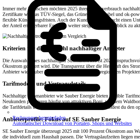
Immer mehr Menschen möchten 2025 ihren Stromverbrauch nachhaltiger
Zertifikate wie das TÜV-Siegel, das Grüner Strom Label und ok-power 
flexible Kündigungsfristen. Auch der Kundenservice macht einen Unte
der Anteil erneuerbarer Energien weiter steigt. Einen Überblick zu ak
Kriterien für die Auswahl nachhaltiger Anbieter
Die Auswahl eines nachhaltigen Stromanbieters ist 2025 anspruchsvoll
Ökostrom geliefert wird. Die Transparenz über die Herkunft des Strom
Anbieter wie Sauber Energie punkten zudem mit regionalen Projekten u
Tarifmodelle und Vertragsdetails
Nachhaltige Stromanbieter wie Sauber Energie bieten flexible Tarifmo
Neukunden profitieren häufig von attraktiven Boni, wie dem Waldbonu
die Tarifdetails transparent und verständlich sind. So findest du den
Rechnungen herunterladen
Anbieterprofile: Fokus auf SE Sauber Energie
Automatischer Download von Portalen, Shops und Websites
SE Sauber Energie überzeugt 2025 mit 100 Prozent Ökostrom aus Was
die individuell zum Haushalt passen. Die Vertragslaufzeiten liegen m