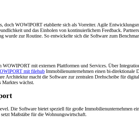
is, doch WOWIPORT etablierte sich als Vorreiter. Agile Entwicklungsme
eundlichkeit und das Einholen von kontinuierlichem Feedback. Partnersc
g wurde zur Routine. So entwickelte sich die Software zum Benchmar
n von WOWIPORT mit externen Plattformen und Services. Über Integrat
WOWIPORT mit filehub
Immobilienunternehmen einen bi-direktionale
re Architektur macht die Software zur zentralen Drehscheibe für digit
es Marktes wächst.
port
l. Die Software bietet speziell für große Immobilienunternehmen eine
e setzt Maßstäbe für die Wohnungswirtschaft.