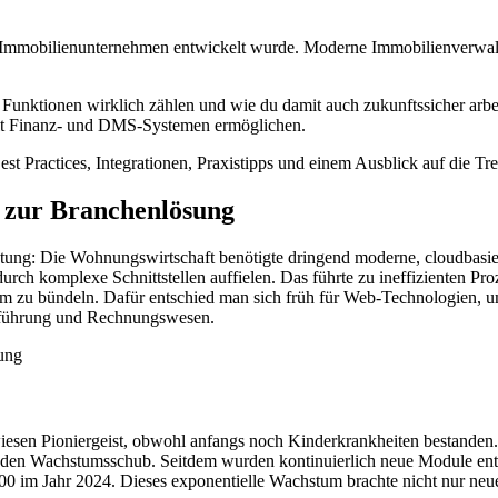
ße Immobilienunternehmen entwickelt wurde. Moderne Immobilienverwal
e Funktionen wirklich zählen und wie du damit auch zukunftssicher arb
 mit Finanz- und DMS-Systemen ermöglichen.
est Practices, Integrationen, Praxistipps und einem Ausblick auf die Tr
e zur Branchenlösung
 Die Wohnungswirtschaft benötigte dringend moderne, cloudbasierte 
rch komplexe Schnittstellen auffielen. Das führte zu ineffizienten Pro
orm zu bündeln. Dafür entschied man sich früh für Web-Technologien, u
sführung und Rechnungswesen.
ewiesen Pioniergeist, obwohl anfangs noch Kinderkrankheiten best
nden Wachstumsschub. Seitdem wurden kontinuierlich neue Module entw
00 im Jahr 2024. Dieses exponentielle Wachstum brachte nicht nur neu