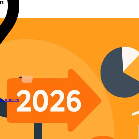
en
r arbeiten