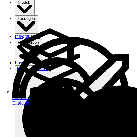
Produkt
Lösungen
Integrationen
Ressourcen
Preise
Kostenlos starten
Plattform
Entdecke dein Potenzial auf filehub