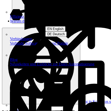
Effizienz am Arbeitsplatz
Warum du filehub nutzen solltest
EN English
DE Deutsch
Verbindungen
Verbinde Software, Apps und Portale
Blog
Neuigkeiten und Einblicke zur Datei-Automatisierung
Log in
Kostenlos s
Workflows