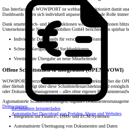
Das Interface von WOWIPORT ist webbasiert, funktioniert damit unabhä
Dashboards lassen sich individuell anpassen, sodass jede Rolle immer
Dank smarter Such- und Filterfunktionen werden Informationen blitzsc
Unternehmen wie Niesen Immobilien GmbH berichten von spürbar be
Individuelle Dashboards für verschiedene Teams
Schnelle Navigation und Suchfunktionen
Vereinfachte Übergabe an neue Mitarbeitende
Offene Schnittstellen & Integration (OPEN WOWI)
WOWIPORT überzeugt durch seine offene Architektur. Über die OPEN 
über filehub erfolgt über diese Schnittstellenarchitektur und ermög
oder Dokumentenmanagement – alles ohne eigenen Programmierauf
Automatisierte Schadensmeldungen, digitales Dokumentenmanagement 
Drittsystemen
.
Rechnungen herunterladen
Automatischer Download von Portalen, Shops und Websites
Integration mit Finance-, DMS- und ECM-Systemen
Automatisierte Übertragung von Dokumenten und Daten