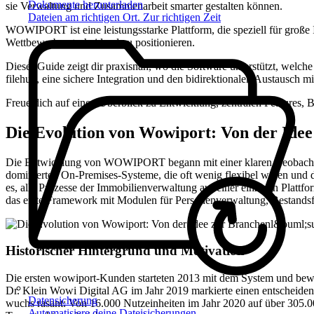
Dokumente herunterladen
sie Verwaltung und Zusammenarbeit smarter gestalten können.
Dateien am richtigen Ort. Zur richtigen Zeit
WOWIPORT ist eine leistungsstarke Plattform, die speziell für gro
Wettbewerb entscheidend zu positionieren.
Dieser Guide zeigt dir praxisnah, wo die Software unterstützt, welch
filehub, eine sichere Integration und den bidirektionalen Austausch
Freue dich auf einen Überblick zu Entwicklung, zentralen Features, B
Die Evolution von Wowiport: Von der Ide
Die Entwicklung von WOWIPORT begann mit einer klaren Beobachtung:
dominierten On-Premises-Systeme, die oft wenig flexibel waren und du
es, alle Prozesse der Immobilienverwaltung auf einer einzigen Plattf
das erste Framework mit Modulen für Personenverwaltung, Bestand
Historischer Hintergrund und Motivation
Die ersten wowiport-Kunden starteten 2013 mit dem System und b
Dr. Klein Wowi Digital AG im Jahr 2019 markierte einen entscheide
Datensicherung
wuchs rasant: Von 16.000 Nutzeinheiten im Jahr 2020 auf über 305.0
Automatisiere deine Dateisicherungen