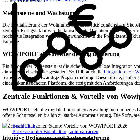
Teamstruktur mit sich.
Meilensteine und Wachstum
Die Digitalisierung der Wohnungswirtschaft stieß zunächst auf Skeps
zentraler Erfolgsfaktor war die konsequente Orientierung an Nutzerfr
noch. Die Integration von Kundenwünschen in die Produktentwicklun
Branche.
WOWIPORT als Vorreiter der Digitalisierung
Ein besonderer Meilenstein ist die sichere und nahtlose Integratio
einfacher und schneller gestalten. So Hilft auch die
Integration von 
realisieren, ohne aufwändige Programmierung. Diese offene, skalierba
einer zukunftssicheren Plattform, die stetig mit den Anforderungen d
Zentrale Funktionen & Vorteile von Wowi
WOWIPORT hebt die digitale Immobilienverwaltung auf ein neues Leve
offene Schnittstellen bis hin zu starker Automatisierung. Die Softwar
Buchhaltung
Prozesse in der Buchhaltung automatisieren
Intuitive Bedienung und Nutzererfahrung