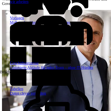
wir arbeiten
Governance konsistent bleibt.
Vorlagen
Maßgeschneiderte Vorlagen inspirieren
Geschäftsprozesse
Optimierte Abläufe für jedes Team – ohne IT-Hürden
Beliebte Automationen
Tabellen
Daten clever verwalten