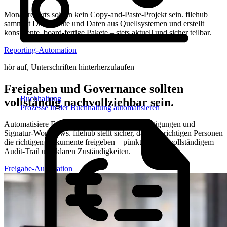
Monatsreports sollten kein Copy-and-Paste-Projekt sein. filehub
sammelt Dokumente und Daten aus Quellsystemen und erstellt
konsistente, board-fertige Pakete – stets aktuell und sicher teilbar.
Reporting-Automation
hör auf, Unterschriften hinterherzulaufen
Freigaben und Governance sollten
Buchhaltung
vollständig nachvollziehbar sein.
Prozesse in der Buchhaltung automatisieren
Automatisiere Freigabeketten, Richtlinienbestätigungen und
Signatur-Workflows. filehub stellt sicher, dass die richtigen Personen
die richtigen Dokumente freigeben – pünktlich, mit vollständigem
Audit-Trail und klaren Zuständigkeiten.
Freigabe-Automation