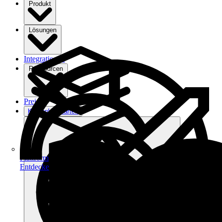
Produkt
Lösungen
Integrationen
Ressourcen
Preise
Kostenlos starten
Plattform
Entdecke dein Potenzial auf filehub