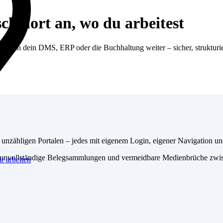
 dort an, wo du arbeitest
 sie in dein DMS, ERP oder die Buchhaltung weiter – sicher, strukturier
n unzähligen Portalen – jedes mit eigenem Login, eigener Navigation u
g, unvollständige Belegsammlungen und vermeidbare Medienbrüche zw
r arbeiten