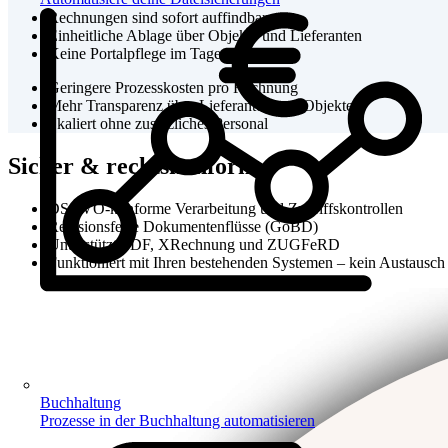
Rechnungen sind sofort auffindbar
Einheitliche Ablage über Objekte und Lieferanten
Keine Portalpflege im Tagesgeschäft
Geringere Prozesskosten pro Rechnung
Mehr Transparenz über Lieferanten und Objekte
Skaliert ohne zusätzliches Personal
Sicher & rechtskonform
DSGVO-konforme Verarbeitung und Zugriffskontrollen
Revisionsfeste Dokumentenflüsse (GoBD)
Unterstützt PDF, XRechnung und ZUGFeRD
Funktioniert mit Ihren bestehenden Systemen – kein Austausch 
Buchhaltung
Prozesse in der Buchhaltung automatisieren