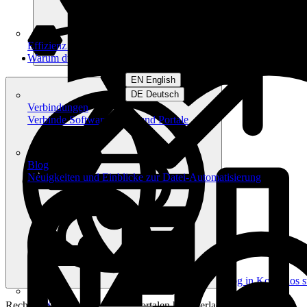
Effizienz am Arbeitsplatz
Warum du filehub nutzen solltest
EN English
DE Deutsch
Verbindungen
Verbinde Software, Apps und Portale
Blog
Neuigkeiten und Einblicke zur Datei-Automatisierung
Log in
Kostenlos s
Workflows
Rechnungen automatisch aus Portalen herunterladen