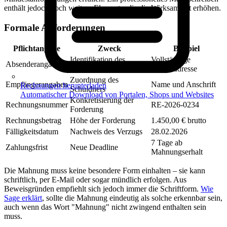
enthält jedoch noch weitere Elemente, die die Wirksamkeit erhöhen.
Formale Anforderungen
Pflichtangabe
Zweck
Beispiel
Identifikation des
Vollständige
Absenderangaben
Gläubigers
Firmenadresse
Zuordnung des
Empfängerangaben
Name und Anschrift
Rechnungen herunterladen
Schuldners
Automatischer Download von Portalen, Shops und Websites
Konkretisierung der
Rechnungsnummer
RE-2026-0234
Forderung
Rechnungsbetrag
Höhe der Forderung
1.450,00 € brutto
Fälligkeitsdatum
Nachweis des Verzugs
28.02.2026
7 Tage ab
Zahlungsfrist
Neue Deadline
Mahnungserhalt
Die Mahnung muss keine besondere Form einhalten – sie kann
schriftlich, per E-Mail oder sogar mündlich erfolgen. Aus
Beweisgründen empfiehlt sich jedoch immer die Schriftform.
Wie
Sage erklärt
, sollte die Mahnung eindeutig als solche erkennbar sein,
auch wenn das Wort "Mahnung" nicht zwingend enthalten sein
muss.