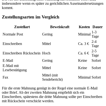
insbesondere wenn es später zu gerichtlichen Auseinandersetzungen
kommt.
Zustellungsarten im Vergleich
Zustellart
Beweiskraft
Kosten
Dauer
1-3
Normale Post
Gering
Minimal
Tage
2-4
Einschreiben
Mittel
Ca. 3 €
Tage
2-5
Einschreiben Rückschein
Hoch
Ca. 6 €
Tage
E-Mail
Gering
Keine
Sofort
E-Mail mit
Mittel
Keine
Sofort
Lesebestätigung
Mittel (mit
Fax
Minimal
Sofort
Sendebericht)
Für die erste Mahnung genügt in der Regel eine normale E-Mail
oder Brief. Ab der zweiten Mahnung empfiehlt sich ein
Einschreiben, spätestens die dritte Mahnung sollte per Einschreiben
mit Rückschein verschickt werden.