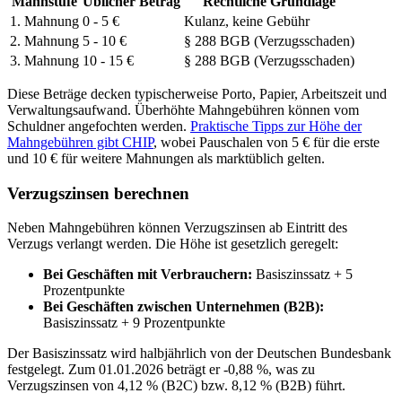
Mahnstufe
Üblicher Betrag
Rechtliche Grundlage
1. Mahnung
0 - 5 €
Kulanz, keine Gebühr
2. Mahnung
5 - 10 €
§ 288 BGB (Verzugsschaden)
3. Mahnung
10 - 15 €
§ 288 BGB (Verzugsschaden)
Diese Beträge decken typischerweise Porto, Papier, Arbeitszeit und
Verwaltungsaufwand. Überhöhte Mahngebühren können vom
Schuldner angefochten werden.
Praktische Tipps zur Höhe der
Mahngebühren gibt CHIP
, wobei Pauschalen von 5 € für die erste
und 10 € für weitere Mahnungen als marktüblich gelten.
Verzugszinsen berechnen
Neben Mahngebühren können Verzugszinsen ab Eintritt des
Verzugs verlangt werden. Die Höhe ist gesetzlich geregelt:
Bei Geschäften mit Verbrauchern:
Basiszinssatz + 5
Prozentpunkte
Bei Geschäften zwischen Unternehmen (B2B):
Basiszinssatz + 9 Prozentpunkte
Der Basiszinssatz wird halbjährlich von der Deutschen Bundesbank
festgelegt. Zum 01.01.2026 beträgt er -0,88 %, was zu
Verzugszinsen von 4,12 % (B2C) bzw. 8,12 % (B2B) führt.