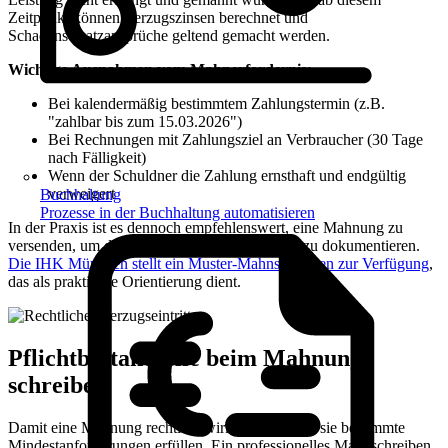
Zeitpunkt können Verzugszinsen berechnet und
Schadensersatzansprüche geltend gemacht werden.
Wichtige Ausnahmen vom Mahnerfordernis:
Bei kalendermäßig bestimmtem Zahlungstermin (z.B.
"zahlbar bis zum 15.03.2026")
Bei Rechnungen mit Zahlungsziel an Verbraucher (30 Tage
nach Fälligkeit)
Wenn der Schuldner die Zahlung ernsthaft und endgültig
verweigert
Buchhaltung
Prozesse in der Buchhaltung automatisieren
In der Praxis ist es dennoch empfehlenswert, eine Mahnung zu
versenden, um den Verzugseintritt zweifelsfrei zu dokumentieren.
Die IHK München stellt ein Muster-Mahnschreiben zur Verfügung
,
das als praktische Orientierung dient.
Pflichtbestandteile beim Mahnung
schreiben
Damit eine Mahnung rechtlich wirksam ist, muss sie bestimmte
Mindestanforderungen erfüllen. Ein professionelles Mahnschreiben