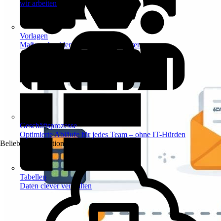
wir arbeiten
Vorlagen
Maßgeschneiderte Vorlagen inspirieren
Geschäftsprozesse
Optimierte Abläufe für jedes Team – ohne IT-Hürden
Beliebte Automationen
Tabellen
Daten clever verwalten