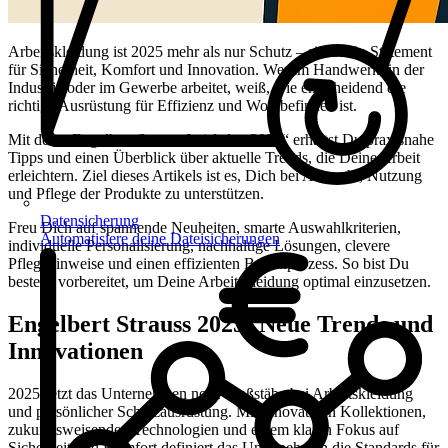
Arbeitskleidung ist 2025 mehr als nur Schutz – sie ist ein Statement
für Sicherheit, Komfort und Innovation. Wer im Handwerk, in der
Industrie oder im Gewerbe arbeitet, weiß, wie entscheidend die
richtige Ausrüstung für Effizienz und Wohlbefinden ist.
Mit dem „Engelbert Strauss Leitfaden 2025“ erhältst Du praxisnahe
Tipps und einen Überblick über aktuelle Trends, die Deine Arbeit
erleichtern. Ziel dieses Artikels ist es, Dich bei Auswahl, Nutzung
und Pflege der Produkte zu unterstützen.
Datensicherung
Freu Dich auf spannende Neuheiten, smarte Auswahlkriterien,
Automatisiere deine Dateisicherungen
individuelle Personalisierung, nachhaltige Lösungen, clevere
Pflegehinweise und einen effizienten Bestellprozess. So bist Du
bestens vorbereitet, um Deine Arbeitskleidung optimal einzusetzen.
Engelbert Strauss 2025: Neue Trends und
Innovationen
2025 setzt das Unternehmen neue Maßstäbe bei Arbeitskleidung
und persönlicher Schutzausrüstung. Mit innovativen Kollektionen,
zukunftsweisenden Technologien und einem klaren Fokus auf
Sicherheit und Komfort definiert das Unternehmen die Standards für