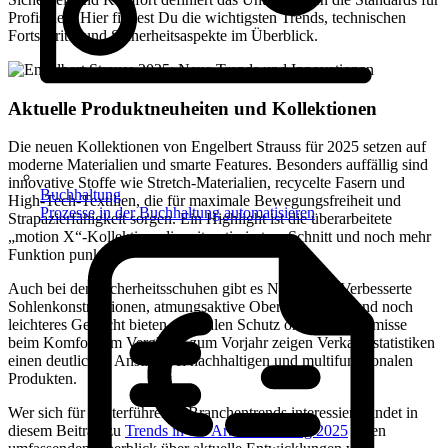
Profis neu. Hier findest Du die wichtigsten Trends, technischen
Fortschritte und Sicherheitsaspekte im Überblick.
Aktuelle Produktneuheiten und Kollektionen
Die neuen Kollektionen von Engelbert Strauss für 2025 setzen auf
moderne Materialien und smarte Features. Besonders auffällig sind
innovative Stoffe wie Stretch-Materialien, recycelte Fasern und
Buchhaltung
High-Tech-Textilien, die für maximale Bewegungsfreiheit und
Prozesse in der Buchhaltung automatisieren
Strapazierfähigkeit sorgen. Ein Highlight ist die überarbeitete
„motion X“-Kollektion, die mit optimiertem Schnitt und noch mehr
Funktion punktet.
Auch bei den Sicherheitsschuhen gibt es Neuheiten: Verbesserte
Sohlenkonstruktionen, atmungsaktive Obermaterialien und noch
leichteres Gewicht bieten optimalen Schutz ohne Kompromisse
beim Komfort. Im Vergleich zum Vorjahr zeigen Verkaufsstatistiken
einen deutlichen Anstieg bei nachhaltigen und multifunktionalen
Produkten.
Wer sich für weiterführende Branchentrends interessiert, findet in
diesem Beitrag zu
Trends in der Arbeitskleidung 2025
einen