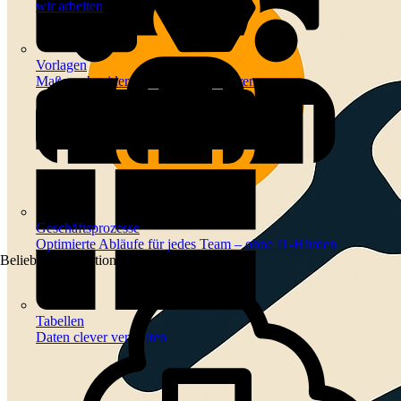
wir arbeiten
Vorlagen
Maßgeschneiderte Vorlagen inspirieren
Geschäftsprozesse
Optimierte Abläufe für jedes Team – ohne IT-Hürden
Beliebte Automationen
Tabellen
Daten clever verwalten