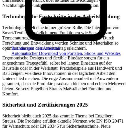
umfassenden Überblick über aktuelle Entwicklungen wie
Nachhaltigkeit, Funktionalität und Corporate Fashion.
Technologische Fortschritte in der Arbeitskleidung
Technologie spielt eine immer größere Rolle. Die Integration von
Smart-Textiles ermöglicht neue Funktionen wie Sensorik zur
Temperaturregulierung oder Feuchtigkeitsmanagement. Durch
Forschung und Entwicklung werden Schnitte und Materialien so
optimiert, dass sie den Arbeitsalltag erleichtern.
Rechnungen herunterladen
Automatischer Download von Portalen, Shops und Websites
Ergonomische Designs und flexible Einsätze sorgen für ein
angenehmes Tragegefühl, selbst bei langen Einsätzen auf der
Baustelle oder in der Werkstatt. Praxisbeispiele aus Handwerk und
Bau zeigen, wie diese Innovationen in der täglichen Arbeit den
Unterschied machen. Die enge Zusammenarbeit mit Anwendern
garantiert, dass die Produkte praxisnah bleiben und echten Mehrwert
bieten. So setzt Engelbert Strauss Maßstäbe bei Funktion und
Komfort.
Sicherheit und Zertifizierungen 2025
Sicherheit bleibt auch 2025 das zentrale Thema bei Engelbert
Strauss. Die Produkte erfüllen aktuelle Normen wie EN ISO 20471
für Warnschutz oder EN 20345 für Sicherheitsschuhe. Neue