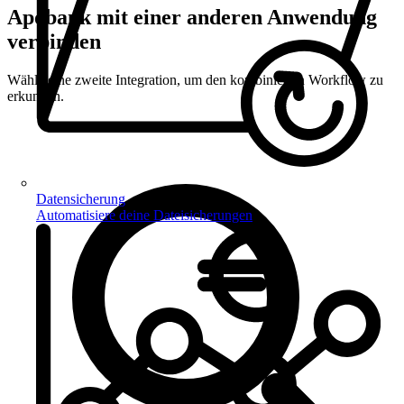
Apobank mit einer anderen Anwendung
verbinden
Wähle eine zweite Integration, um den kombinierten Workflow zu
erkunden.
Datensicherung
Automatisiere deine Dateisicherungen