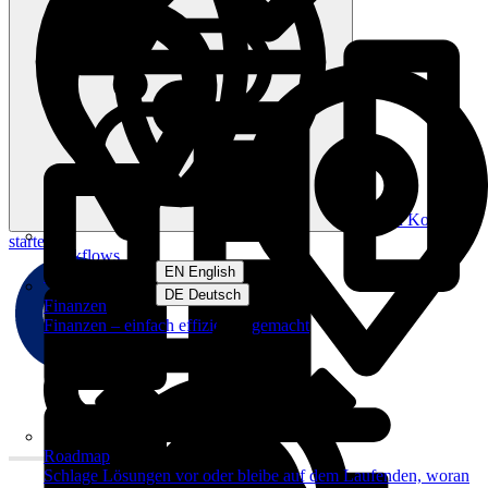
Log in
Kostenlos
starten
Workflows
EN English
Datei-Management. Neu gedacht
DE Deutsch
Finanzen
Finanzen – einfach effizienter gemacht
Roadmap
Schlage Lösungen vor oder bleibe auf dem Laufenden, woran